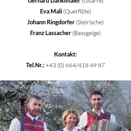
Gerhard Danklmaier
(Gitarre)
Eva Mali
(Querflöte)
Johann Ringdorfer
(Steirische)
Franz Lassacher
(Bassgeige)
Kontakt:
Tel.Nr.:
+43 (0) 664/418 49 87